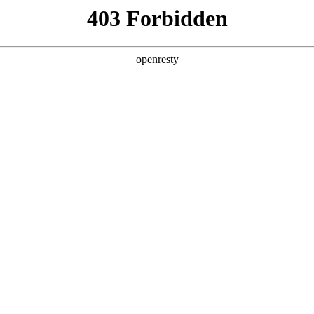
您需要什么帮助？
请填写您的相关情况，我们将及时联系您反馈处理
*
公司
*
姓名
*
电话